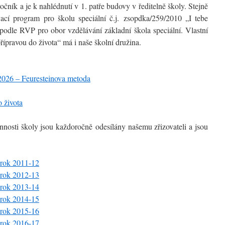
ník a je k nahlédnutí v 1. patře budovy v ředitelně školy. Stejně
vací program pro školu speciální č.j. zsopdka/259/2010 „I tebe
podle RVP pro obor vzdělávání základní škola speciální. Vlastní
pravou do života“ má i naše školní družina.
2026 – Feuresteinova metoda
 života
nnosti školy jsou každoročně odesílány našemu zřizovateli a jsou
í rok 2011-12
í rok 2012-13
í rok 2013-14
í rok 2014-15
í rok 2015-16
í rok 2016-17