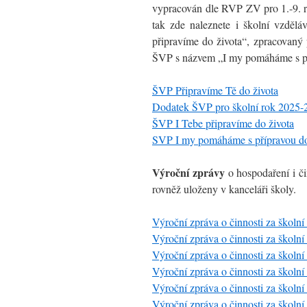
vypracován dle RVP ZV pro 1.-9. roč
tak zde naleznete i školní vzdělá
připravíme do života“, zpracovaný 
ŠVP s názvem „I my pomáháme s pří
ŠVP Připravíme Tě do života
Dodatek ŠVP pro školní rok 2025-
ŠVP I Tebe připravíme do života
SVP I my pomáháme s přípravou do
Výroční zprávy
o hospodaření i či
rovněž uloženy v kanceláři školy.
Výroční zpráva o činnosti za školn
Výroční zpráva o činnosti za školn
Výroční zpráva o činnosti za školn
Výroční zpráva o činnosti za školn
Výroční zpráva o činnosti za školn
Výroční zpráva o činnosti za školn