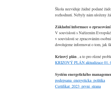
Škola neeviduje žádné podané žádos
rozhodnutí. Nebyly nám uloženy žád
Základní informace o zpracování
V souvislosti s Nařízením Evropsk
v souvislosti se zpracováním osobní
dovolujeme informovat o tom, jak š
Krizový plán
, a to pro různé pro
KRIZOVÝ PLÁN aktualizace 01. 0
Systém energetického managemen
podepsana_energeticka_politika
Certifikat_2023_prvni_strana