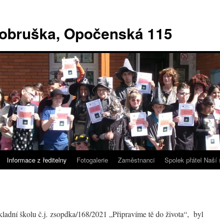
Dobruška, Opočenská 115
Informace z ředitelny
Fotogalerie
Zaměstnanci
Spolek přátel Naší 
kladní školu č.j. zsopdka/168/2021 „Připravíme tě do života“, byl