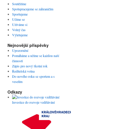
Soutěžíme
Spolupracujeme se zahraničím
Sportujeme
Učíme se
Užíváme si
Volný čas
Výletujeme
Nejnovější příspěvky
Upozornění
Pomáháme a učíme se každou naší
činností
Zápis pro nový školní rok
Ředitelská volna
Do nového roku se sportem a s
veselím
Odkazy
Investice do rozvoje vzdělávání