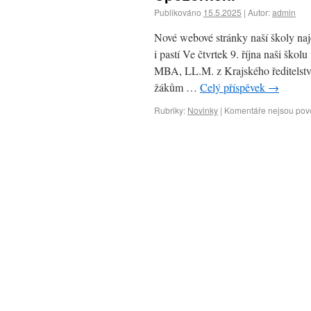
Publikováno
15.5.2025
|
Autor:
admin
Nové webové stránky naší školy najd
i pastí Ve čtvrtek 9. října naši škol
MBA, LL.M. z Krajského ředitelství
žákům …
Celý příspěvek
→
Rubriky:
Novinky
|
Komentáře nejsou pov