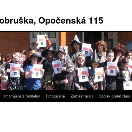
Dobruška, Opočenská 115
Informace z ředitelny
Fotogalerie
Zaměstnanci
Spolek přátel Naší 