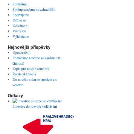
Soutěžíme
Spolupracujeme se zahraničím
Sportujeme
Učíme se
Užíváme si
Volný čas
Výletujeme
Nejnovější příspěvky
Upozornění
Pomáháme a učíme se každou naší
činností
Zápis pro nový školní rok
Ředitelská volna
Do nového roku se sportem a s
veselím
Odkazy
Investice do rozvoje vzdělávání