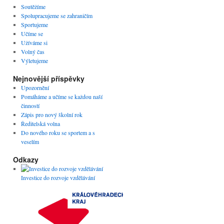
Soutěžíme
Spolupracujeme se zahraničím
Sportujeme
Učíme se
Užíváme si
Volný čas
Výletujeme
Nejnovější příspěvky
Upozornění
Pomáháme a učíme se každou naší
činností
Zápis pro nový školní rok
Ředitelská volna
Do nového roku se sportem a s
veselím
Odkazy
Investice do rozvoje vzdělávání