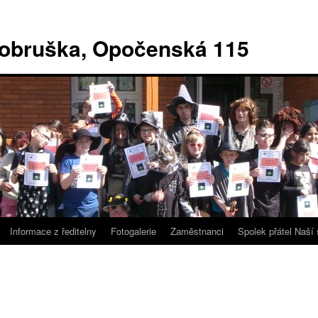
Dobruška, Opočenská 115
Informace z ředitelny
Fotogalerie
Zaměstnanci
Spolek přátel Naší 