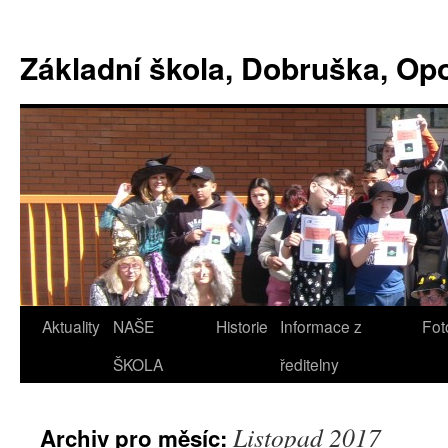
Základní škola, Dobruška, O
Aktuality
NAŠE
Historie
Informace z
Fot
ŠKOLA
ředitelny
Listopad 2017
Archiv pro měsíc: