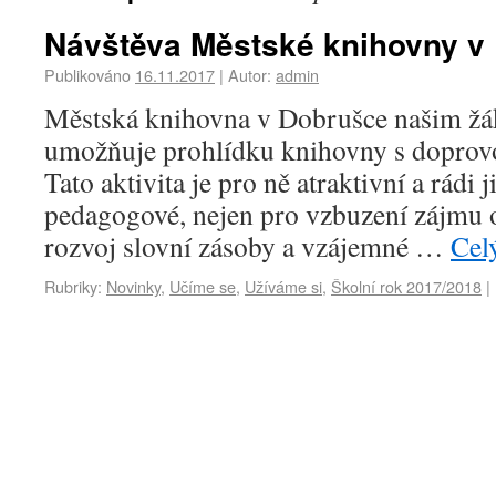
Návštěva Městské knihovny v
Publikováno
16.11.2017
|
Autor:
admin
Městská knihovna v Dobrušce našim ž
umožňuje prohlídku knihovny s dopr
Tato aktivita je pro ně atraktivní a rádi
pedagogové, nejen pro vzbuzení zájmu o 
rozvoj slovní zásoby a vzájemné …
Cel
Rubriky:
Novinky
,
Učíme se
,
Užíváme si
,
Školní rok 2017/2018
|