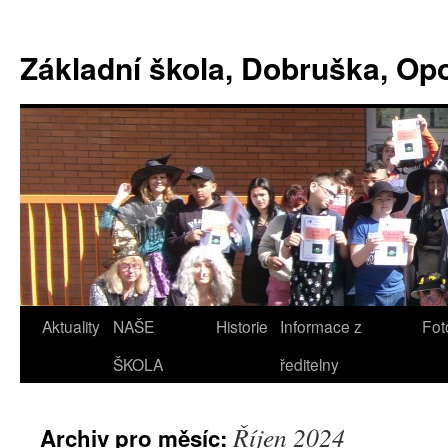
Základní škola, Dobruška, O
Aktuality
NAŠE
Historie
Informace z
Fot
ŠKOLA
ředitelny
Říjen 2024
Archiv pro měsíc: