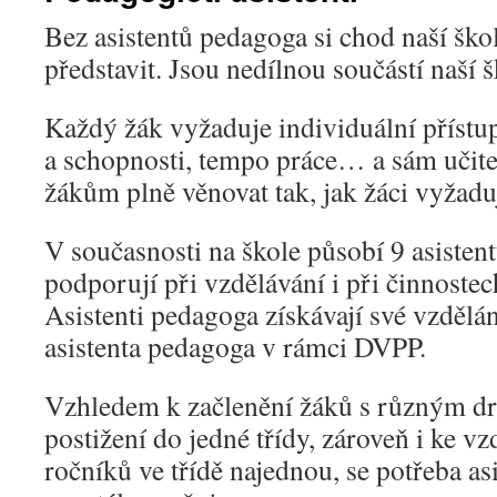
Bez asistentů pedagoga si chod naší šk
představit. Jsou nedílnou součástí naší š
Každý žák vyžaduje individuální přístu
a schopnosti, tempo práce… a sám učite
žákům plně věnovat tak, jak žáci vyžaduj
V současnosti na škole působí 9 asisten
podporují při vzdělávání i při činnostec
Asistenti pedagoga získávají své vzdělá
asistenta pedagoga v rámci DVPP.
Vzhledem k začlenění žáků s různým d
postižení do jedné třídy, zároveň i ke v
ročníků ve třídě najednou, se potřeba a