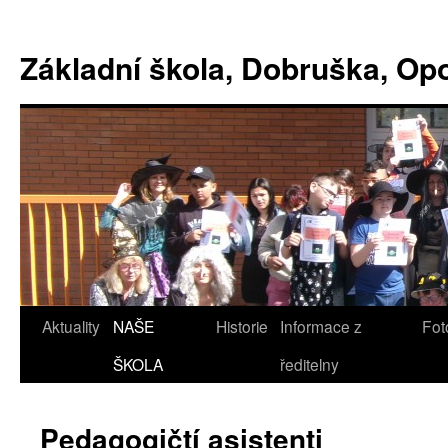
Základní škola, Dobruška, O
Aktuality
NAŠE
Historie
Informace z
Fot
ŠKOLA
ředitelny
Pedagogičtí asistenti