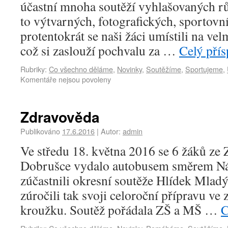
účastní mnoha soutěží vyhlašovaných rů
to výtvarných, fotografických, sportov
protentokrát se naši žáci umístili na ve
což si zaslouží pochvalu za …
Celý pří
Rubriky:
Co všechno děláme
,
Novinky
,
Soutěžíme
,
Sportujeme
,
Komentáře nejsou povoleny
Zdravověda
Publikováno
17.6.2016
|
Autor:
admin
Ve středu 18. května 2016 se 6 žáků ze
Dobrušce vydalo autobusem směrem Ná
zúčastnili okresní soutěže Hlídek Mlad
zúročili tak svoji celoroční přípravu ve
kroužku. Soutěž pořádala ZŠ a MŠ …
C