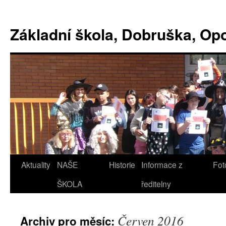
Základní škola, Dobruška, O
Aktuality
NAŠE
Historie
Informace z
Fot
ŠKOLA
ředitelny
Červen 2016
Archiv pro měsíc: