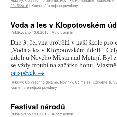
Rubriky:
Co všechno děláme
,
Novinky
,
Pomáháme
,
Soutěžíme
,
2015/2016
|
Komentáře nejsou povoleny
Voda a les v Klopotovském úd
Publikováno
13.6.2016
|
Autor:
admin
Dne 3. června proběhl v naší škole pro
„Voda a les v Klopotovském údolí.“ Cel
údolí u Nového Města nad Metují. Byl z
se vždy troubí na začátku honu. Vlastn
příspěvek
→
Rubriky:
Co všechno děláme
,
Novinky
,
Učíme se
,
Užíváme si
,
Vý
Komentáře nejsou povoleny
Festival národů
Publikováno
13.6.2016
|
Autor:
admin