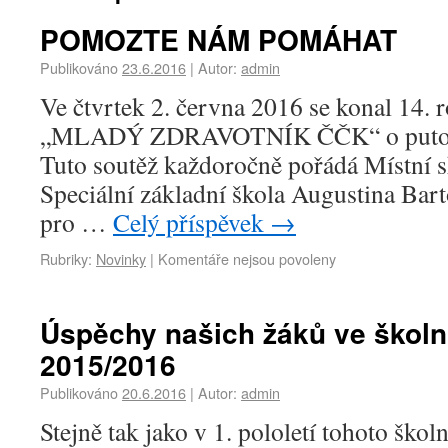
POMOZTE NÁM POMÁHAT
Publikováno
23.6.2016
|
Autor:
admin
Ve čtvrtek 2. června 2016 se konal 14. r
„MLADÝ ZDRAVOTNÍK ČČK“ o putov
Tuto soutěž každoročně pořádá Místní 
Speciální základní škola Augustina Bart
pro …
Celý příspěvek
→
Rubriky:
Novinky
|
Komentáře nejsou povoleny
Úspěchy našich žáků ve školn
2015/2016
Publikováno
20.6.2016
|
Autor:
admin
Stejně tak jako v 1. pololetí tohoto škol