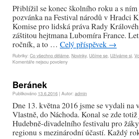
Přiblížil se konec školního roku a s ním
pozvánka na Festival národů v Hradci Kr
Komise pro lidská práva Rady Královéh
záštitou hejtmana Lubomíra France. Leto
ročník, a to …
Celý příspěvek
→
Rubriky:
Co všechno děláme
,
Novinky
,
Učíme se
,
Užíváme si
,
Vo
Komentáře nejsou povoleny
Beránek
Publikováno
13.6.2016
|
Autor:
admin
Dne 13. května 2016 jsme se vydali na 
Vlastně, do Náchoda. Konal se zde totiž 
Hudebně-divadelního festivalu pro žáky
regionu s mezinárodní účastí. Každý rok 