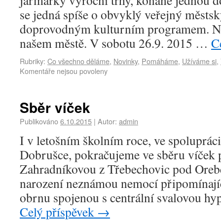
jarmarky výroční trhy, konané jednou d
se jedná spíše o obvyklý veřejný městsk
doprovodným kulturním programem. Nej
našem městě. V sobotu 26.9. 2015 …
C
Rubriky:
Co všechno děláme
,
Novinky
,
Pomáháme
,
Užíváme si
,
Komentáře nejsou povoleny
Sběr víček
Publikováno
6.10.2015
|
Autor:
admin
I v letošním školním roce, ve spoluprác
Dobrušce, pokračujeme ve sběru víček
Zahradníkovou z Třebechovic pod Orebe
narození neznámou nemocí připomínají
obrnu spojenou s centrální svalovou h
Celý příspěvek
→