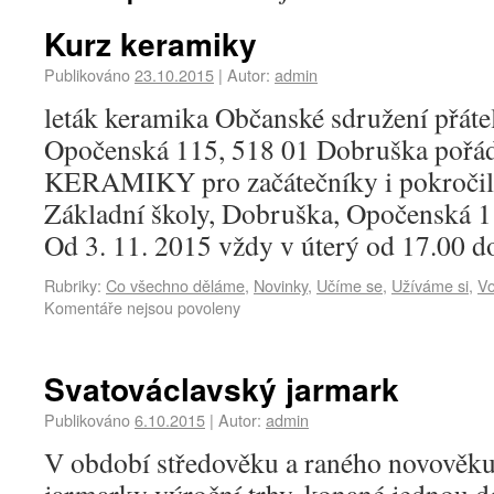
Kurz keramiky
Publikováno
23.10.2015
|
Autor:
admin
leták keramika Občanské sdružení přátel
Opočenská 115, 518 01 Dobruška pořá
KERAMIKY pro začátečníky i pokročilé
Základní školy, Dobruška, Opočenská 1
Od 3. 11. 2015 vždy v úterý od 17.00 
Rubriky:
Co všechno děláme
,
Novinky
,
Učíme se
,
Užíváme si
,
Vo
Komentáře nejsou povoleny
Svatováclavský jarmark
Publikováno
6.10.2015
|
Autor:
admin
V období středověku a raného novověku