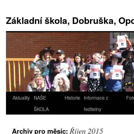
Základní škola, Dobruška, O
Aktuality
NAŠE
Historie
Informace z
Fot
ŠKOLA
ředitelny
Říjen 2015
Archiv pro měsíc: