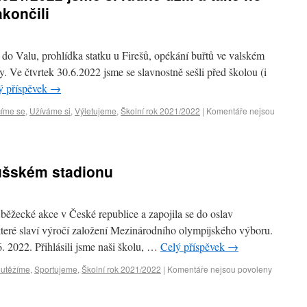
akončili
 do Valu, prohlídka statku u Firešů, opékání buřtů ve valském
ly. Ve čtvrtek 30.6.2022 jsme se slavnostně sešli před školou (i
ý příspěvek
→
íme se
,
Užíváme si
,
Výletujeme
,
Školní rok 2021/2022
|
Komentáře nejsou
ušském stadionu
í běžecké akce v České republice a zapojila se do oslav
teré slaví výročí založení Mezinárodního olympijského výboru.
6. 2022. Přihlásili jsme naši školu, …
Celý příspěvek
→
utěžíme
,
Sportujeme
,
Školní rok 2021/2022
|
Komentáře nejsou povoleny