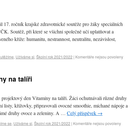
il 17. ročník krajské zdravotnické soutěže pro žáky speciálních
K. Soutěž, při které se všichni společně učí uplatňovat a
eného kříže: humanitu, nestrannost, neutralitu, nezávislost,
utěžíme
,
Užíváme si
,
Školní rok 2021/2022
|
Komentáře nejsou povoleny
y na talíři
 projektový den Vitamíny na talíři. Žáci ochutnávali různé druhy
ní listy, křížovky, připravovali ovocné smoothie, míchané nápoje a
námé druhy ovoce a zeleniny. A …
Celý příspěvek
→
íme se
,
Užíváme si
,
Školní rok 2021/2022
|
Komentáře nejsou povoleny