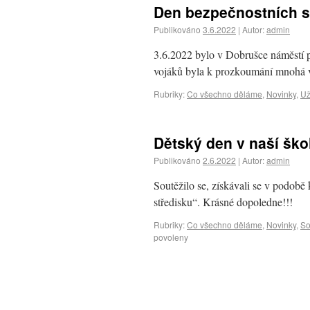
Den bezpečnostních s
Publikováno
3.6.2022
|
Autor:
admin
3.6.2022 bylo v Dobrušce náměstí p
vojáků byla k prozkoumání mnohá v
Rubriky:
Co všechno děláme
,
Novinky
,
Už
Dětský den v naší ško
Publikováno
2.6.2022
|
Autor:
admin
Soutěžilo se, získávali se v podobě
středisku“. Krásné dopoledne!!!
Rubriky:
Co všechno děláme
,
Novinky
,
So
povoleny