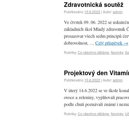
Zdravotnická soutěž
Publikováno
15.6.2022
|
Autor:
admin
Ve čtvrtek 09. 06. 2022 se uskutečn
základních škol Mladý zdravotník ČČ
prosazovat všech sedm principů červ
dobrovolnost, …
Celý příspěvek
→
Rubriky:
Co všechno děláme
,
Novinky
,
So
Projektový den Vitamín
Publikováno
15.6.2022
|
Autor:
admin
V úterý 14.6.2022 se ve škole konal
ovoce a zeleniny, vyplňovali pracov
podle chuti poznávali známé i nez
Rubriky:
Co všechno děláme
,
Novinky
,
Uč