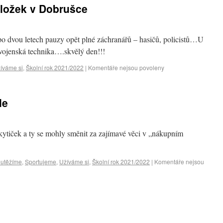
ložek v Dobrušce
o dvou letech pauzy opět plné záchranářů – hasičů, policistů…U
ojenská technika….skvělý den!!!
íváme si
,
Školní rok 2021/2022
|
Komentáře nejsou povoleny
le
 kytiček a ty se mohly směnit za zajímavé věci v „nákupním
utěžíme
,
Sportujeme
,
Užíváme si
,
Školní rok 2021/2022
|
Komentáře nejsou