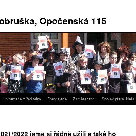
Dobruška, Opočenská 115
Informace z ředitelny
Fotogalerie
Zaměstnanci
Spolek přátel Naší 
021/2022 jsme si řádně užili a také ho