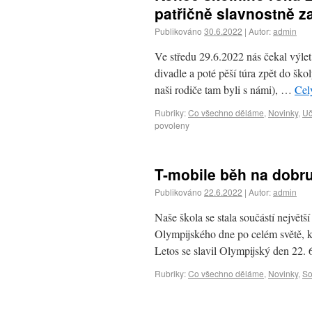
patřičně slavnostně z
Publikováno
30.6.2022
|
Autor:
admin
Ve středu 29.6.2022 nás čekal výlet
divadle a poté pěší túra zpět do ško
naši rodiče tam byli s námi), …
Cel
Rubriky:
Co všechno děláme
,
Novinky
,
Uč
povoleny
T-mobile běh na dobr
Publikováno
22.6.2022
|
Autor:
admin
Naše škola se stala součástí největš
Olympijského dne po celém světě, k
Letos se slavil Olympijský den 22. 
Rubriky:
Co všechno děláme
,
Novinky
,
So