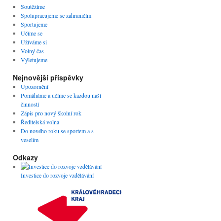
Soutěžíme
Spolupracujeme se zahraničím
Sportujeme
Učíme se
Užíváme si
Volný čas
Výletujeme
Nejnovější příspěvky
Upozornění
Pomáháme a učíme se každou naší
činností
Zápis pro nový školní rok
Ředitelská volna
Do nového roku se sportem a s
veselím
Odkazy
Investice do rozvoje vzdělávání