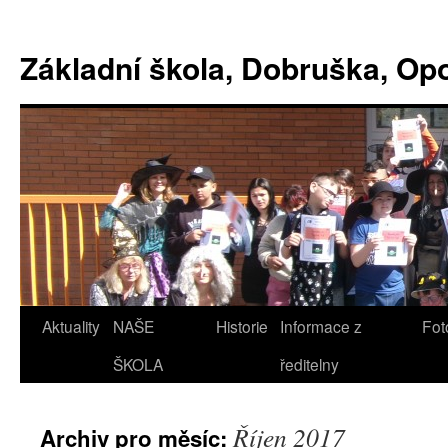
Základní škola, Dobruška, O
Aktuality
NAŠE
Historie
Informace z
Fot
ŠKOLA
ředitelny
Říjen 2017
Archiv pro měsíc: