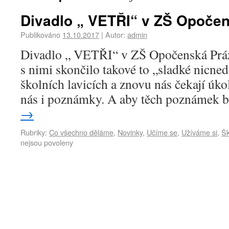
Divadlo „ VETŘI“ v ZŠ Opoče
Publikováno
13.10.2017
|
Autor:
admin
Divadlo „ VETŘI“ v ZŠ Opočenská Práz
s nimi skončilo takové to „sladké nicne
školních lavicích a znovu nás čekají úko
nás i poznámky. A aby těch poznámek
→
Rubriky:
Co všechno děláme
,
Novinky
,
Učíme se
,
Užíváme si
,
Šk
nejsou povoleny