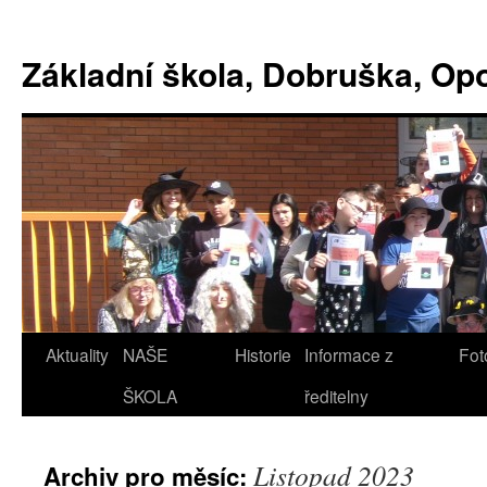
Základní škola, Dobruška, O
Aktuality
NAŠE
Historie
Informace z
Fot
ŠKOLA
ředitelny
Listopad 2023
Archiv pro měsíc: