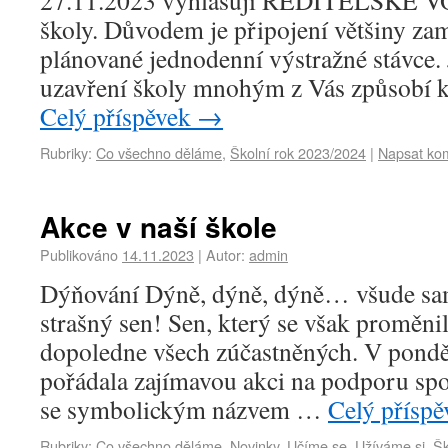
27.11.2023 vyhlašuji ŘEDITELSKÉ VO
školy. Důvodem je připojení většiny za
plánované jednodenní výstražné stávce.
uzavření školy mnohým z Vás způsobí 
Celý příspěvek
→
Rubriky:
Co všechno děláme
,
Školní rok 2023/2024
|
Napsat ko
Akce v naší škole
Publikováno
14.11.2023
|
Autor:
admin
Dýňování Dýně, dýně, dýně… všude sa
strašný sen! Sen, který se však proměnil
dopoledne všech zúčastněných. V pondělí
pořádala zajímavou akci na podporu spo
se symbolickým názvem …
Celý přísp
Rubriky:
Co všechno děláme
,
Novinky
,
Učíme se
,
Užíváme si
,
Šk