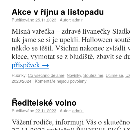
Akce v říjnu a listopadu
Publikováno
25.11.2023
|
Autor:
admin
Mlsná vařečka – zdravé lívanečky Sladko
tak jsme se si je upekli. Halloween sout
někdo se těšil. Všichni nakonec zvládli
klece, vymotat se z bludiště, zbavit se 
příspěvek
→
Rubriky:
Co všechno děláme
,
Novinky
,
Soutěžíme
,
Učíme se
,
Už
2023/2024
|
Komentáře nejsou povoleny
Ředitelské volno
Publikováno
22.11.2023
|
Autor:
admin
Vážení rodiče, informuji Vás o skutečnos