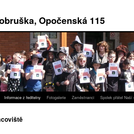
Dobruška, Opočenská 115
Informace z ředitelny
Fotogalerie
Zaměstnanci
Spolek přátel Naší 
acoviště