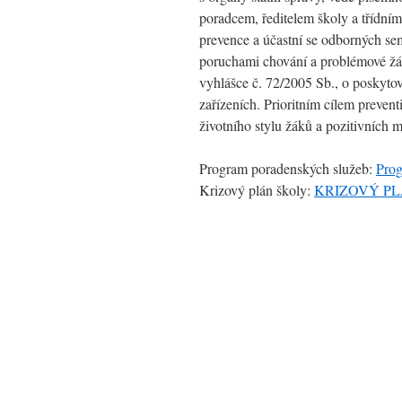
poradcem, ředitelem školy a třídním
prevence a účastní se odborných sem
poruchami chování a problémové žá
vyhlášce č. 72/2005 Sb., o poskyto
zařízeních. Prioritním cílem preven
životního stylu žáků a pozitivních 
Program poradenských služeb:
Prog
Krizový plán školy:
KRIZOVÝ PLÁN 