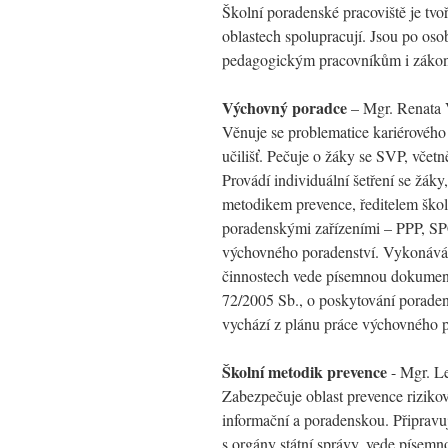
Školní poradenské pracoviště je t
oblastech spolupracují. Jsou po oso
pedagogickým pracovníkům i záko
Výchovný poradce
– Mgr. Renata 
Věnuje se problematice kariérového 
učilišť. Pečuje o žáky se SVP, včet
Provádí individuální šetření se žáky
metodikem prevence, ředitelem školy
poradenskými zařízeními – PPP, SPC
výchovného poradenství. Vykonává 
činnostech vede písemnou dokument
72/2005 Sb., o poskytování poraden
vychází z plánu práce výchovného p
Školní metodik prevence
- Mgr. L
Zabezpečuje oblast prevence riziko
informační a poradenskou. Připravuj
s orgány státní správy, vede písem