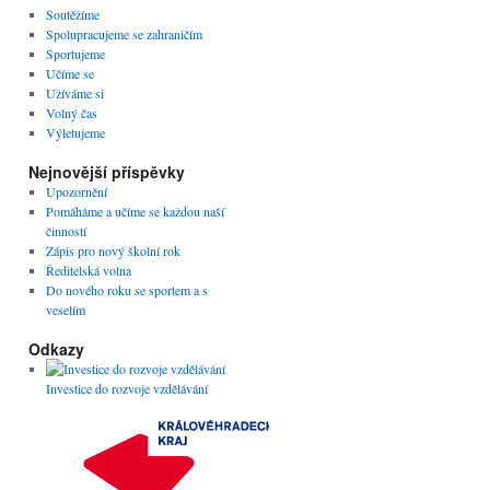
Soutěžíme
Spolupracujeme se zahraničím
Sportujeme
Učíme se
Užíváme si
Volný čas
Výletujeme
Nejnovější příspěvky
Upozornění
Pomáháme a učíme se každou naší
činností
Zápis pro nový školní rok
Ředitelská volna
Do nového roku se sportem a s
veselím
Odkazy
Investice do rozvoje vzdělávání