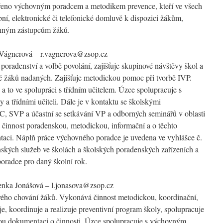
vořeno výchovným poradcem a metodikem prevence, kteří ve všech
bní, elektronické či telefonické domluvě k dispozici žákům,
nným zástupcům žáků.
Vágnerová – r.vagnerova@zsop.cz
poradenství a volbě povolání, zajišťuje skupinové návštěvy škol a
ně žáků nadaných. Zajišťuje metodickou pomoc při tvorbě IVP.
, a to ve spolupráci s třídním učitelem. Úzce spolupracuje s
 a třídními učiteli. Dále je v kontaktu se školskými
, SVP a účastní se setkávání VP a odborných seminářů v oblasti
činnost poradenskou, metodickou, informační a o těchto
aci. Náplň práce výchovného poradce je uvedena ve vyhlášce č.
ských služeb ve školách a školských poradenských zařízeních a
oradce pro daný školní rok.
enka Jonášová – l.jonasova@zsop.cz
vého chování žáků. Vykonává činnost metodickou, koordinační,
e, koordinuje a realizuje preventivní program školy, spolupracuje
nou dokumentaci o činnosti. Úzce spolupracuje s výchovným