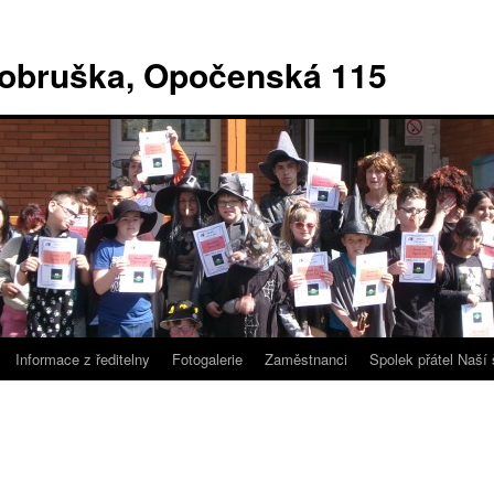
Dobruška, Opočenská 115
Informace z ředitelny
Fotogalerie
Zaměstnanci
Spolek přátel Naší 