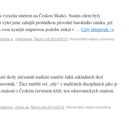
la vyrazila směrem na Českou Skalici. Naším cílem byly
í výlet jsme zahájili prohlídkou původně barokního zámku, jež
í a svou nynější empírovou podobu získal v …
Celý příspěvek
→
íváme si
,
Výletujeme
,
Školní rok 2014/2015
|
Komentáře nejsou povoleny
ší školy zúčastnili tradiční soutěže žáků základních škol
avotník.“ Žáci změřili své „síly“ v tradičních disciplínách jako je
znalosti o Českém červeném kříži, test zdravotnických znalostí,
utěžíme
,
Učíme se
,
Školní rok 2014/2015
|
Komentáře nejsou povoleny