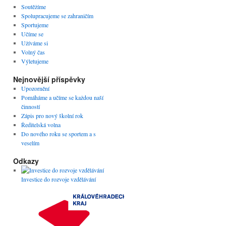
Soutěžíme
Spolupracujeme se zahraničím
Sportujeme
Učíme se
Užíváme si
Volný čas
Výletujeme
Nejnovější příspěvky
Upozornění
Pomáháme a učíme se každou naší
činností
Zápis pro nový školní rok
Ředitelská volna
Do nového roku se sportem a s
veselím
Odkazy
Investice do rozvoje vzdělávání