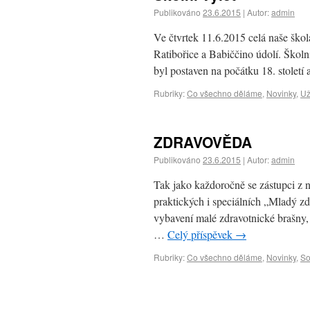
Publikováno
23.6.2015
|
Autor:
admin
Ve čtvrtek 11.6.2015 celá naše ško
Ratibořice a Babiččino údolí. Školn
byl postaven na počátku 18. stolet
Rubriky:
Co všechno děláme
,
Novinky
,
Už
ZDRAVOVĚDA
Publikováno
23.6.2015
|
Autor:
admin
Tak jako každoročně se zástupci z na
praktických i speciálních „Mladý zdr
vybavení malé zdravotnické brašny, 
…
Celý příspěvek
→
Rubriky:
Co všechno děláme
,
Novinky
,
So