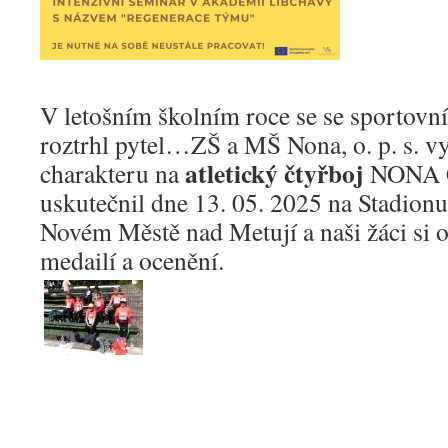
V letošním školním roce se se sportovn
roztrhl pytel…ZŠ a MŠ Nona, o. p. s. vy
atletický čtyřboj
charakteru na
NONA C
uskutečnil dne 13. 05. 2025 na Stadion
Novém Městě nad Metují a naši žáci si o
medailí a ocenění.