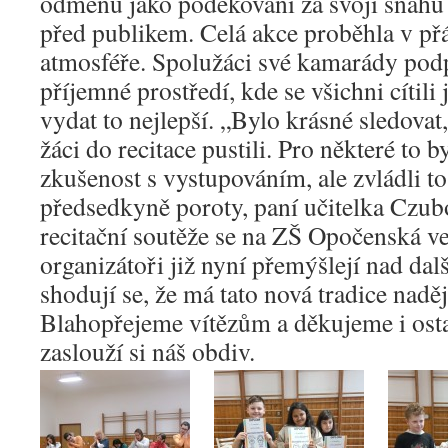
odměnu jako poděkování za svoji snahu
před publikem. Celá akce proběhla v přá
atmosféře. Spolužáci své kamarády podpo
příjemné prostředí, kde se všichni cítili 
vydat to nejlepší. „Bylo krásné sledova
žáci do recitace pustili. Pro některé to b
zkušenost s vystupováním, ale zvládli to
předsedkyně poroty, paní učitelka Czub
recitační soutěže se na ZŠ Opočenská ve
organizátoři již nyní přemýšlejí nad da
shodují se, že má tato nová tradice nad
Blahopřejeme vítězům a děkujeme i ost
zaslouží si náš obdiv.