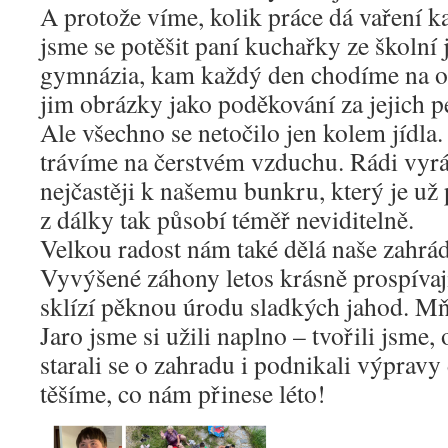
A protože víme, kolik práce dá vaření k
jsme se potěšit paní kuchařky ze školní 
gymnázia, kam každý den chodíme na ob
jim obrázky jako poděkování za jejich p
Ale všechno se netočilo jen kolem jídla.
trávíme na čerstvém vzduchu. Rádi vyrá
nejčastěji k našemu bunkru, který je už 
z dálky tak působí téměř neviditelně.
Velkou radost nám také dělá naše zahrád
Vyvýšené záhony letos krásně prospívají
sklízí pěknou úrodu sladkých jahod. M
Jaro jsme si užili naplno – tvořili jsme,
starali se o zahradu i podnikali výpravy
těšíme, co nám přinese léto!