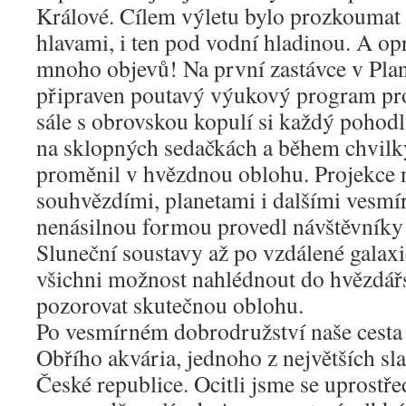
Králové. Cílem výletu bylo prozkoumat 
hlavami, i ten pod vodní hladinou. A op
mnoho objevů! Na první zastávce v Plan
připraven poutavý výukový program pr
sále s obrovskou kopulí si každý pohodl
na sklopných sedačkách a během chvilky
proměnil v hvězdnou oblohu. Projekce 
souhvězdími, planetami i dalšími vesmí
nenásilnou formou provedl návštěvníky
Sluneční soustavy až po vzdálené galaxi
všichni možnost nahlédnout do hvězdář
pozorovat skutečnou oblohu.
Po vesmírném dobrodružství naše cesta
Obřího akvária, jednoho z největších sl
České republice. Ocitli jsme se uprostře