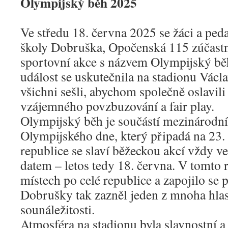
Olympijský běh 2025
Ve středu 18. června 2025 se žáci a pe
školy Dobruška, Opočenská 115 zúčastn
sportovní akce s názvem Olympijský bě
událost se uskutečnila na stadionu Václa
všichni sešli, abychom společně oslavili
vzájemného povzbuzování a fair play.
Olympijský běh je součástí mezinárodní 
Olympijského dne, který připadá na 23.
republice se slaví běžeckou akcí vždy ve
datem – letos tedy 18. června. V tomto 
místech po celé republice a zapojilo se p
Dobrušky tak zazněl jeden z mnoha hla
sounáležitosti.
Atmosféra na stadionu byla slavnostní a 