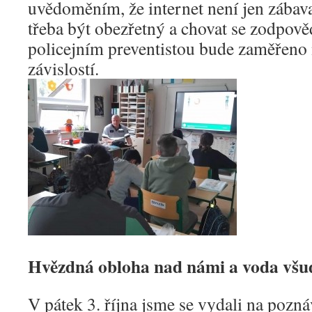
uvědoměním, že internet není jen zábava
třeba být obezřetný a chovat se zodpověd
policejním preventistou bude zaměřeno
závislostí.
Hvězdná obloha nad námi a voda všu
V pátek 3. října jsme se vydali na pozn