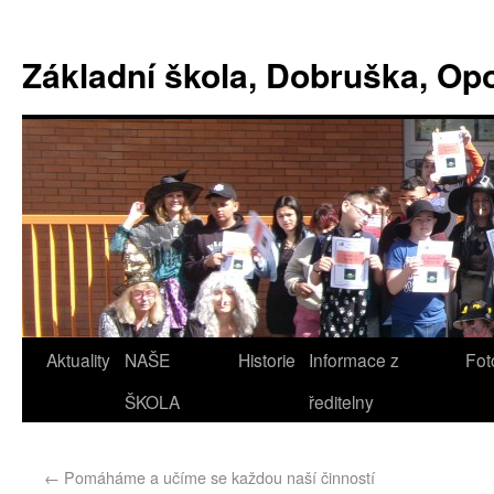
Základní škola, Dobruška, O
Aktuality
NAŠE
Historie
Informace z
Fot
ŠKOLA
ředitelny
←
Pomáháme a učíme se každou naší činností