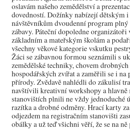
oslavám našeho zemědělství a prezentaci
dovedností. Dožínky nabízejí dětským 
návštěvníkům dvoudenní program plný s
zábavy. Páteční dopoledne organizátoři
základním a mateřským školám a podařil
všechny věkové kategorie vskutku pest
Žáci se zábavnou formou seznámili s u
zemědělské techniky, chovem drobných i
hospodářských zvířat a zaměřili se i na
přírody. Zvědavě nahlédli do zákulisí tr
navštívili kreativní workshopy a hlavně
stanovištích plnili ne vždy jednoduché ú
razítka a drobné odměny. Hrací karty za
odjezdem na registračním stanovišti za
obálky a už teď všichni věří, že se na n