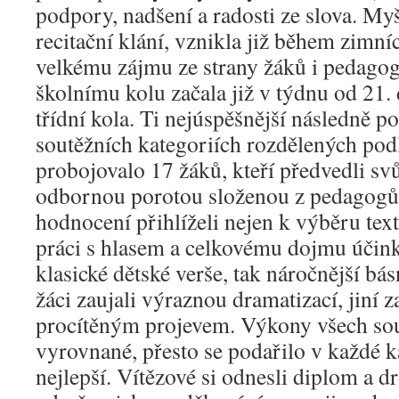
podpory, nadšení a radosti ze slova. My
recitační klání, vznikla již během zimníc
velkému zájmu ze strany žáků i pedagog
školnímu kolu začala již v týdnu od 21.
třídní kola. Ti nejúspěšnější následně po
soutěžních kategoriích rozdělených podl
probojovalo 17 žáků, kteří předvedli sv
odbornou porotou složenou z pedagogů 
hodnocení přihlíželi nejen k výběru text
práci s hlasem a celkovému dojmu účink
klasické dětské verše, tak náročnější básn
žáci zaujali výraznou dramatizací, jiní 
procítěným projevem. Výkony všech sou
vyrovnané, přesto se podařilo v každé ka
nejlepší. Vítězové si odnesli diplom a 