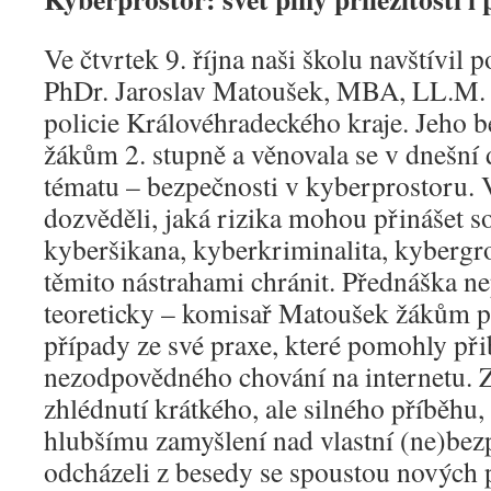
Ve čtvrtek 9. října naši školu navštívil p
PhDr. Jaroslav Matoušek, MBA, LL.M. z
policie Královéhradeckého kraje. Jeho b
žákům 2. stupně a věnovala se v dnešní
tématu – bezpečnosti v kyberprostoru. V
dozvěděli, jaká rizika mohou přinášet soc
kyberšikana, kyberkriminalita, kybergr
těmito nástrahami chránit. Přednáška n
teoreticky – komisař Matoušek žákům po
případy ze své praxe, které pomohly při
nezodpovědného chování na internetu. Zá
zhlédnutí krátkého, ale silného příběhu
hlubšímu zamyšlení nad vlastní (ne)bezpe
odcházeli z besedy se spoustou nových 