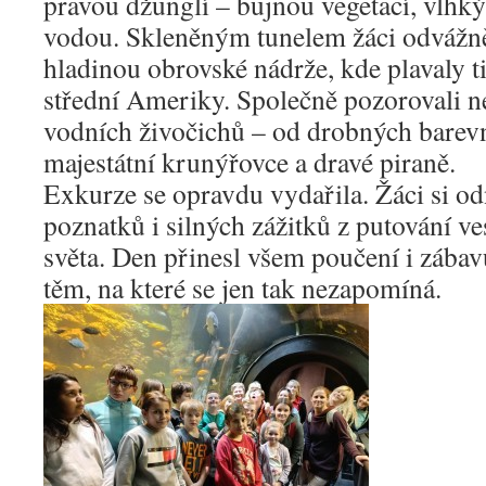
pravou džunglí – bujnou vegetací, vlhk
vodou. Skleněným tunelem žáci odvážn
hladinou obrovské nádrže, kde plavaly tis
střední Ameriky. Společně pozorovali n
vodních živočichů – od drobných barev
majestátní krunýřovce a dravé piraně.
Exkurze se opravdu vydařila. Žáci si o
poznatků i silných zážitků z putování 
světa. Den přinesl všem poučení i zábav
těm, na které se jen tak nezapomíná.