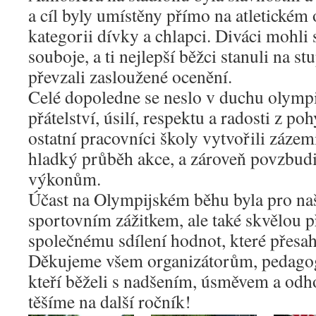
a cíl byly umístěny přímo na atletickém 
kategorii dívky a chlapci. Diváci mohli
souboje, a ti nejlepší běžci stanuli na st
převzali zasloužené ocenění.
Celé dopoledne se neslo v duchu olymp
přátelství, úsilí, respektu a radosti z poh
ostatní pracovníci školy vytvořili zázem
hladký průběh akce, a zároveň povzbud
výkonům.
Účast na Olympijském běhu byla pro naš
sportovním zážitkem, ale také skvělou př
společnému sdílení hodnot, které přesah
Děkujeme všem organizátorům, pedago
kteří běželi s nadšením, úsměvem a odh
těšíme na další ročník!