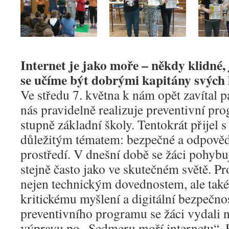
Internet je jako moře – někdy klidné,
se učíme být dobrými kapitány svých 
Ve středu 7. května k nám opět zavítal p
nás pravidelně realizuje preventivní pr
stupně základní školy. Tentokrát přijel 
důležitým tématem: bezpečné a odpověd
prostředí. V dnešní době se žáci pohybu
stejně často jako ve skutečném světě. Pro
nejen technickým dovednostem, ale tak
kritickému myšlení a digitální bezpečno
preventivního programu se žáci vydali
výpravu po „Sedmeru moří internetu“. 