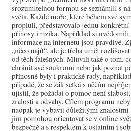
srozumitelnou formou se seznámili s ná
světa. Každé moře, které během své sym
propluli, představovalo jednu konkrétní o
přínosy i rizika. Například si uvědomili
informace na internetu jsou pravdivé. Zjis
„něco najít“, ale je třeba umět rozlišov
od těch falešných. Mluvili také o tom, co
chránit své soukromí nebo jak poznat p
přínosné byly i praktické rady, napříkla
případě, že se žák setká s něčím nepří
ujistil, že požádat o pomoc není slabos
zralosti a odvahy. Cílem programu nebylo
naopak je vybavit důležitými znalostmi 
jim pomohou orientovat se v online svě
bezpečně a s respektem k ostatním i so