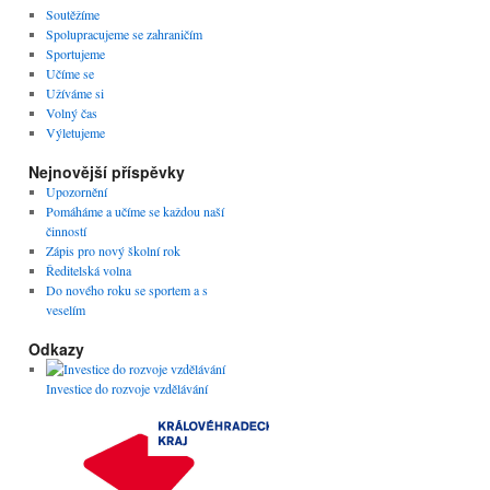
Soutěžíme
Spolupracujeme se zahraničím
Sportujeme
Učíme se
Užíváme si
Volný čas
Výletujeme
Nejnovější příspěvky
Upozornění
Pomáháme a učíme se každou naší
činností
Zápis pro nový školní rok
Ředitelská volna
Do nového roku se sportem a s
veselím
Odkazy
Investice do rozvoje vzdělávání