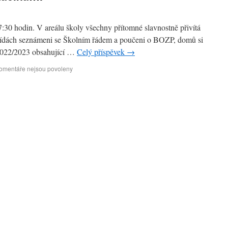
7:30 hodin. V areálu školy všechny přítomné slavnostně přivítá
 třídách seznámeni se Školním řádem a poučeni o BOZP, domů si
 2022/2023 obsahující …
Celý příspěvek
→
omentáře nejsou povoleny