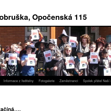
Dobruška, Opočenská 115
Informace z ředitelny
Fotogalerie
Zaměstnanci
Spolek přátel Naší 
začíná….