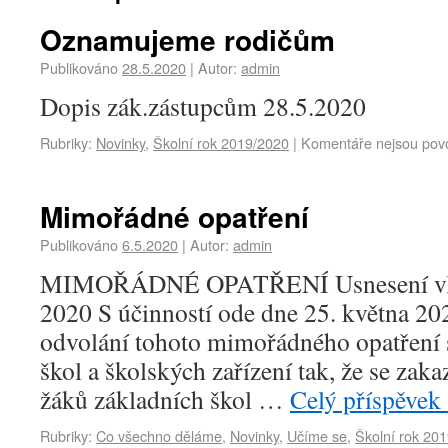
Oznamujeme rodičům
Publikováno
28.5.2020
|
Autor:
admin
Dopis zák.zástupcům 28.5.2020
Rubriky:
Novinky
,
Školní rok 2019/2020
|
Komentáře nejsou pov
Mimořádné opatření
Publikováno
6.5.2020
|
Autor:
admin
MIMOŘÁDNÉ OPATŘENÍ Usnesení vlád
2020 S účinností ode dne 25. května 20
odvolání tohoto mimořádného opatření 
škol a školských zařízení tak, že se zak
žáků základních škol …
Celý příspěvek
Rubriky:
Co všechno děláme
,
Novinky
,
Učíme se
,
Školní rok 20