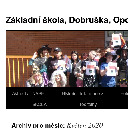
Základní škola, Dobruška, O
Aktuality
NAŠE
Historie
Informace z
Fot
ŠKOLA
ředitelny
Květen 2020
Archiv pro měsíc: