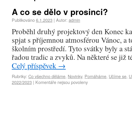
A co se dělo v prosinci?
Publikováno
6.1.2023
|
Autor:
admin
Proběhl druhý projektový den Konec ka
spjat s příjemnou atmosférou Vánoc, a t
školním prostředí. Tyto svátky byly a st
řadou tradic a zvyků. Na některé se ji
Celý příspěvek
→
Rubriky:
Co všechno děláme
,
Novinky
,
Pomáháme
,
Učíme se
,
U
2022/2023
|
Komentáře nejsou povoleny