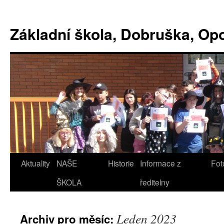
Základní škola, Dobruška, O
Aktuality
NAŠE
Historie
Informace z
Fot
ŠKOLA
ředitelny
Leden 2023
Archiv pro měsíc: