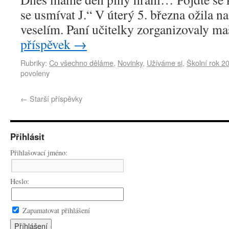
se usmívat J.“ V úterý 5. března ožila 
veselím. Paní učitelky zorganizovaly m
příspěvek
→
Rubriky:
Co všechno děláme
,
Novinky
,
Užíváme si
,
Školní rok 2
povoleny
←
Starší příspěvky
Přihlásit
Přihlašovací jméno:
Heslo:
Zapamatovat přihlášení