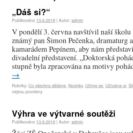
„Dáš si?“
Publikováno
13.6.2019
|
Autor:
admin
V pondělí 3. června navštívil naší školu
známý pan Šimon Pečenka, dramaturg a 
kamarádem Pepínem, aby nám představili
divadelní představení. „Doktorská poh
stupně byla zpracována na motivy po
→
Rubriky:
Co všechno děláme
,
Novinky
,
Učíme se
,
Užíváme si
,
Šk
nejsou povoleny
Výhra ve výtvarné soutěži
Publikováno
13.6.2019
|
Autor:
admin