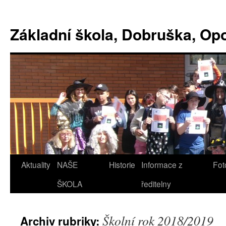
Základní škola, Dobruška, O
Aktuality
NAŠE
Historie
Informace z
Fot
ŠKOLA
ředitelny
Školní rok 2018/2019
Archiv rubriky: