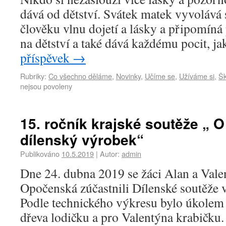
dává od dětství. Svátek matek vyvolává
člověku vlnu dojetí a lásky a připomín
na dětství a také dává každému pocit, ja
příspěvek
→
Rubriky:
Co všechno děláme
,
Novinky
,
Učíme se
,
Užíváme si
,
Šk
nejsou povoleny
15. ročník krajské soutěže „ O 
dílenský výrobek“
Publikováno
10.5.2019
|
Autor:
admin
Dne 24. dubna 2019 se žáci Alan a Vale
Opočenská zúčastnili Dílenské soutěže 
Podle technického výkresu bylo úkolem 
dřeva lodičku a pro Valentýna krabičku.