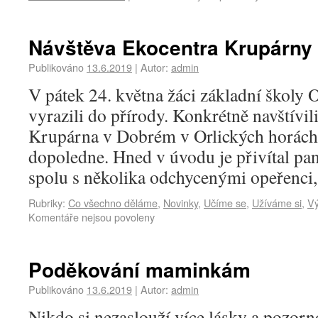
Návštěva Ekocentra Krupárny
Publikováno
13.6.2019
|
Autor:
admin
V pátek 24. května žáci základní školy
vyrazili do přírody. Konkrétně navštívi
Krupárna v Dobrém v Orlických horách,
dopoledne. Hned v úvodu je přivítal pan
spolu s několika odchycenými opeřenc
Rubriky:
Co všechno děláme
,
Novinky
,
Učíme se
,
Užíváme si
,
Vý
Komentáře nejsou povoleny
Poděkování maminkám
Publikováno
13.6.2019
|
Autor:
admin
Nikdo si nezaslouží více lásky a pozorno