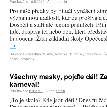
Publikováno
10.5.2019
|
Autor:
admin
Pro naše předky byl rituál vynášení zimy
významnou událostí, kterou prožívala ce
Dospělí a staří ale jenom přihlíželi. Př
lidé, dospívající nebo děti, kteří předsta
budoucna. Žáci základní školy Opočen
→
Rubriky:
Co všechno děláme
,
Novinky
,
Učíme se
,
Užíváme si
,
Šk
nejsou povoleny
Všechny masky, pojďte dál! Z
karneval!
Publikováno
8.3.2019
|
Autor:
admin
„To je škola? Kde jsou děti? Dnes tu ž
Dnes máme den plný hraní… Pojďte se k