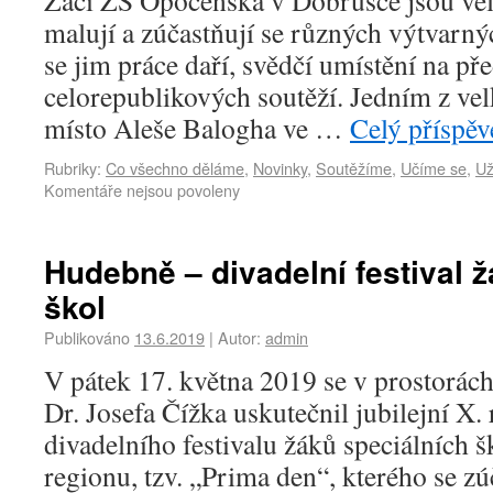
Žáci ZŠ Opočenská v Dobrušce jsou velm
malují a zúčastňují se různých výtvarný
se jim práce daří, svědčí umístění na př
celorepublikových soutěží. Jedním z ve
místo Aleše Balogha ve …
Celý příspě
Rubriky:
Co všechno děláme
,
Novinky
,
Soutěžíme
,
Učíme se
,
Už
Komentáře nejsou povoleny
Hudebně – divadelní festival 
škol
Publikováno
13.6.2019
|
Autor:
admin
V pátek 17. května 2019 se v prostorác
Dr. Josefa Čížka uskutečnil jubilejní X
divadelního festivalu žáků speciálních 
regionu, tzv. „Prima den“, kterého se zúč