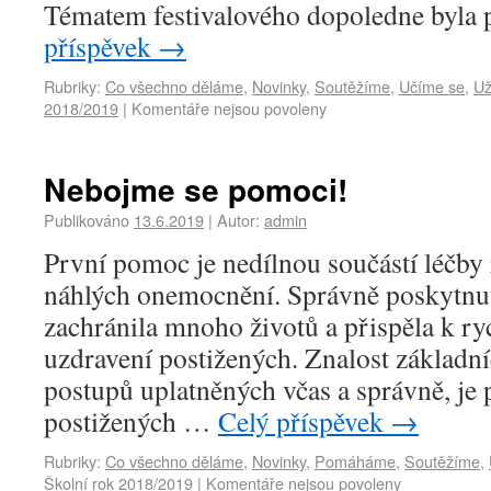
Tématem festivalového dopoledne byla
příspěvek
→
Rubriky:
Co všechno děláme
,
Novinky
,
Soutěžíme
,
Učíme se
,
Už
2018/2019
|
Komentáře nejsou povoleny
Nebojme se pomoci!
Publikováno
13.6.2019
|
Autor:
admin
První pomoc je nedílnou součástí léčby
náhlých onemocnění. Správně poskytnut
zachránila mnoho životů a přispěla k r
uzdravení postižených. Znalost základní
postupů uplatněných včas a správně, je 
postižených …
Celý příspěvek
→
Rubriky:
Co všechno děláme
,
Novinky
,
Pomáháme
,
Soutěžíme
,
Školní rok 2018/2019
|
Komentáře nejsou povoleny