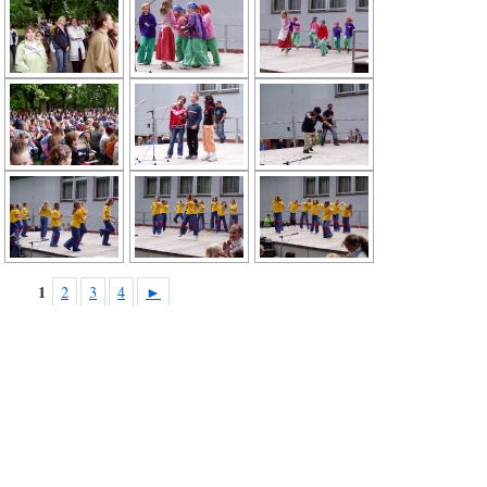
1
2
3
4
►