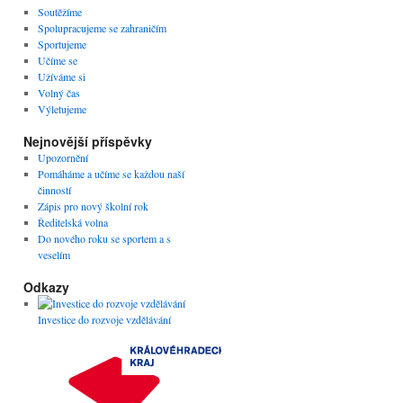
Soutěžíme
Spolupracujeme se zahraničím
Sportujeme
Učíme se
Užíváme si
Volný čas
Výletujeme
Nejnovější příspěvky
Upozornění
Pomáháme a učíme se každou naší
činností
Zápis pro nový školní rok
Ředitelská volna
Do nového roku se sportem a s
veselím
Odkazy
Investice do rozvoje vzdělávání