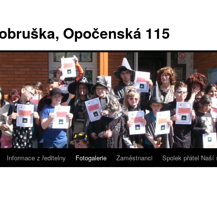
Dobruška, Opočenská 115
Informace z ředitelny
Fotogalerie
Zaměstnanci
Spolek přátel Naší 