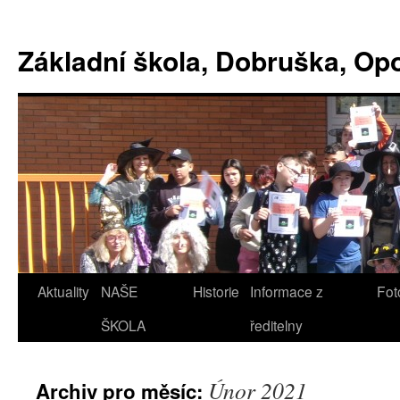
Základní škola, Dobruška, O
Aktuality
NAŠE
Historie
Informace z
Fot
ŠKOLA
ředitelny
Únor 2021
Archiv pro měsíc: