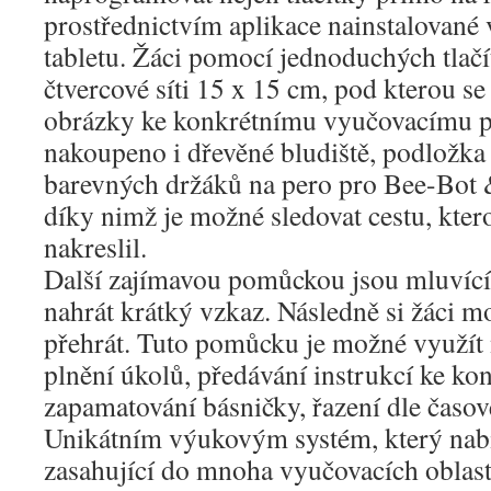
prostřednictvím aplikace nainstalované 
tabletu. Žáci pomocí jednoduchých tlačít
čtvercové síti 15 x 15 cm, pod kterou s
obrázky ke konkrétnímu vyučovacímu p
nakoupeno i dřevěné bludiště, podložka
barevných držáků na pero pro Bee-Bot 
díky nimž je možné sledovat cestu, ktero
nakreslil.
Další zajímavou pomůckou jsou mluvící s
nahrát krátký vzkaz. Následně si žáci
přehrát. Tuto pomůcku je možné využít 
plnění úkolů, předávání instrukcí ke k
zapamatování básničky, řazení dle časov
Unikátním výukovým systém, který nabí
zasahující do mnoha vyučovacích oblastí