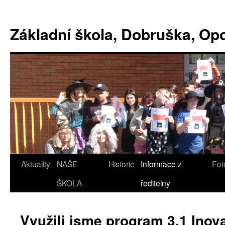
Základní škola, Dobruška, O
Aktuality
NAŠE
Historie
Informace z
Fot
ŠKOLA
ředitelny
Využili jsme program 3.1 Inov