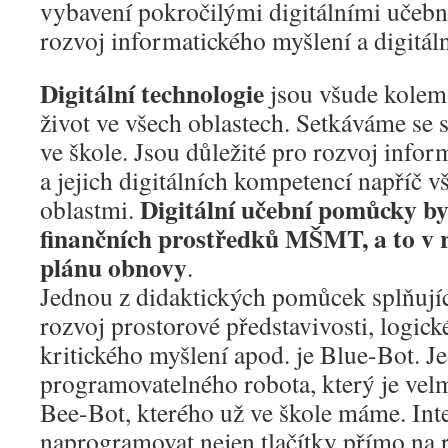
vybavení pokročilými digitálními uče
rozvoj informatického myšlení a digitál
Digitální technologie
jsou všude kolem 
život ve všech oblastech. Setkáváme se s
ve škole. Jsou důležité pro rozvoj info
a jejich digitálních kompetencí napříč 
Digitální učební pomůcky b
oblastmi.
finančních prostředků MŠMT, a to v
plánu obnovy
.
Jednou z didaktických pomůcek splňují
rozvoj prostorové představivosti, logic
kritického myšlení apod. je Blue-Bot. J
programovatelného robota, který je ve
Bee-Bot, kterého už ve škole máme. Inte
naprogramovat nejen tlačítky přímo na r