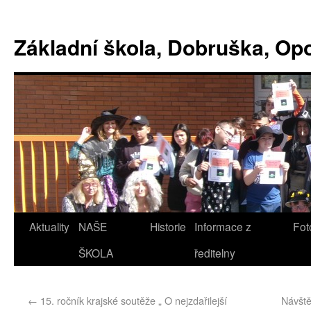
Základní škola, Dobruška, O
Aktuality
NAŠE
Historie
Informace z
Fot
ŠKOLA
ředitelny
←
15. ročník krajské soutěže „ O nejzdařilejší
Návšt