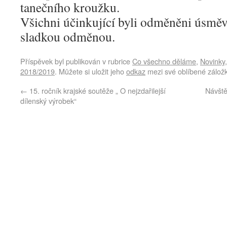
tanečního kroužku.
Všichni účinkující byli odměněni úsmě
sladkou odměnou.
Příspěvek byl publikován v rubrice
Co všechno děláme
,
Novinky
2018/2019
. Můžete si uložit jeho
odkaz
mezi své oblíbené záložk
←
15. ročník krajské soutěže „ O nejzdařilejší
Návšt
dílenský výrobek“