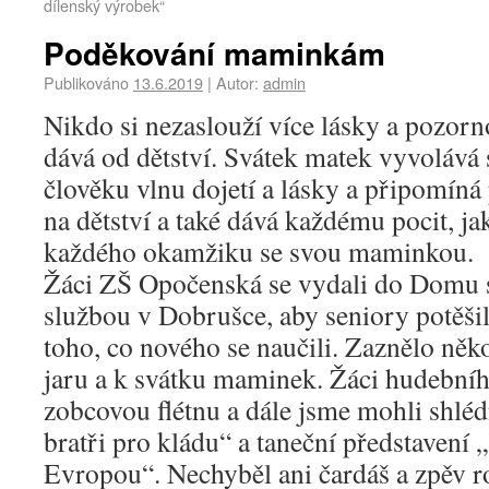
dílenský výrobek“
Poděkování maminkám
Publikováno
13.6.2019
|
Autor:
admin
Nikdo si nezaslouží více lásky a pozorno
dává od dětství. Svátek matek vyvolává
člověku vlnu dojetí a lásky a připomín
na dětství a také dává každému pocit, jak 
každého okamžiku se svou maminkou.
Žáci ZŠ Opočenská se vydali do Domu 
službou v Dobrušce, aby seniory potěšil
toho, co nového se naučili. Zaznělo něko
jaru a k svátku maminek. Žáci hudebníh
zobcovou flétnu a dále jsme mohli shlé
bratři pro kládu“ a taneční představení
Evropou“. Nechyběl ani čardáš a zpěv 