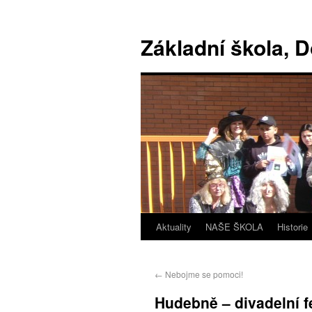
Základní škola, 
Aktuality
NAŠE ŠKOLA
Historie
←
Nebojme se pomoci!
Hudebně – divadelní f