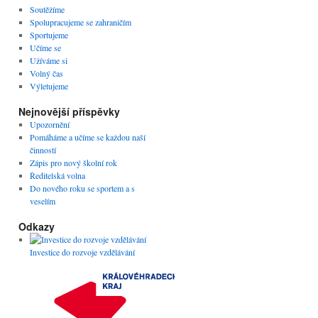
Soutěžíme
Spolupracujeme se zahraničím
Sportujeme
Učíme se
Užíváme si
Volný čas
Výletujeme
Nejnovější příspěvky
Upozornění
Pomáháme a učíme se každou naší
činností
Zápis pro nový školní rok
Ředitelská volna
Do nového roku se sportem a s
veselím
Odkazy
Investice do rozvoje vzdělávání