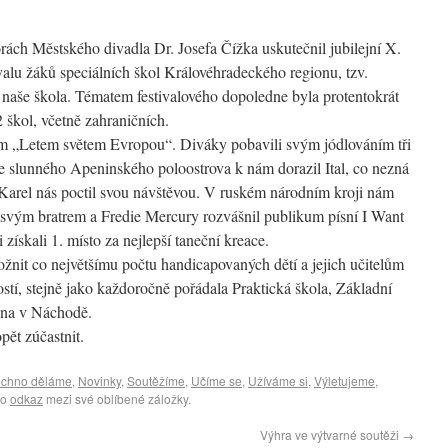
rách Městského divadla Dr. Josefa Čížka uskutečnil jubilejní X.
alu žáků speciálních škol Královéhradeckého regionu, tzv.
i naše škola. Tématem festivalového dopoledne byla protentokrát
 škol, včetně zahraničních.
m „Letem světem Evropou“. Diváky pobavili svým jódlováním tři
e slunného Apeninského poloostrova k nám dorazil Ital, co nezná
Karel nás poctil svou návštěvou. V ruském národním kroji nám
e svým bratrem a Fredie Mercury rozvášnil publikum písní I Want
ískali 1. místo za nejlepší taneční kreace.
ožnit co největšímu počtu handicapovaných dětí a jejich učitelům
tí, stejně jako každoročně pořádala Praktická škola, Základní
ana v Náchodě.
pět zúčastnit.
echno děláme
,
Novinky
,
Soutěžíme
,
Učíme se
,
Užíváme si
,
Výletujeme
,
ho
odkaz
mezi své oblíbené záložky.
Výhra ve výtvarné soutěži
→