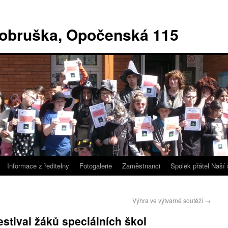
Dobruška, Opočenská 115
Informace z ředitelny
Fotogalerie
Zaměstnanci
Spolek přátel Naší 
Výhra ve výtvarné soutěži
→
estival žáků speciálních škol