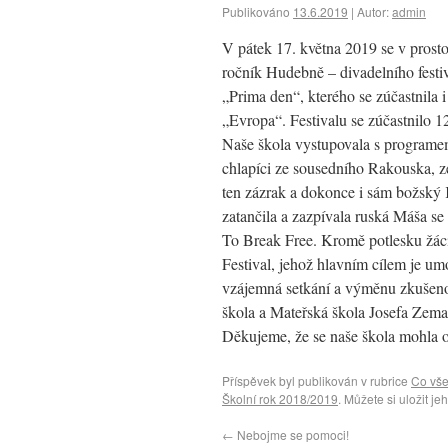
Publikováno
13.6.2019
|
Autor:
admin
V pátek 17. května 2019 se v prosto
ročník Hudebně – divadelního festiv
„Prima den“, kterého se zúčastnila 
„Evropa“. Festivalu se zúčastnilo 12
Naše škola vystupovala s programe
chlapíci ze sousedního Rakouska, z
ten zázrak a dokonce i sám božský 
zatančila a zazpívala ruská Máša s
To Break Free. Kromě potlesku žáci z
Festival, jehož hlavním cílem je um
vzájemná setkání a výměnu zkušenos
škola a Mateřská škola Josefa Zem
Děkujeme, že se naše škola mohla o
Příspěvek byl publikován v rubrice
Co vš
Školní rok 2018/2019
. Můžete si uložit je
←
Nebojme se pomoci!