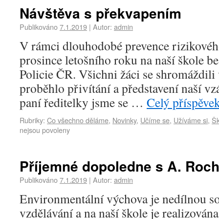
Návštěva s překvapením
Publikováno
7.1.2019
|
Autor:
admin
V rámci dlouhodobé prevence rizikovéh
prosince letošního roku na naší škole be
Policie ČR. Všichni žáci se shromáždili 
proběhlo přivítání a představení naší vz
paní ředitelky jsme se …
Celý příspěve
Rubriky:
Co všechno děláme
,
Novinky
,
Učíme se
,
Užíváme si
,
Šk
nejsou povoleny
Příjemné dopoledne s A. Roc
Publikováno
7.1.2019
|
Autor:
admin
Environmentální výchova je nedílnou so
vzdělávání a na naší škole je realizová