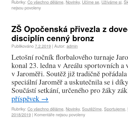
Rubriky:
Co všechno děláme
,
Novinky
,
Učíme se
,
Užíváme si
,
Šk
nejsou povoleny
ZŠ Opočenská přivezla z dov
disciplín cenný bronz
Publikováno
7.2.2019
|
Autor:
admin
Letošní ročník florbalového turnaje Jar
konal 23. ledna v Areálu sportovních a 
v Jaroměři. Soutěž již tradičně pořádala
speciální Jaroměř a uskutečnila se i dí
Součástí setkání, určeného pro žáky zá
příspěvek
→
Rubriky:
Co všechno děláme
,
Novinky
,
Soutěžíme
,
Sportujeme
,
2018/2019
|
Komentáře nejsou povoleny