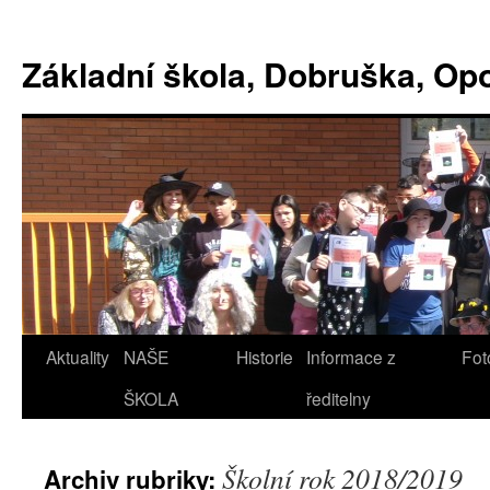
Základní škola, Dobruška, O
Aktuality
NAŠE
Historie
Informace z
Fot
ŠKOLA
ředitelny
Školní rok 2018/2019
Archiv rubriky: