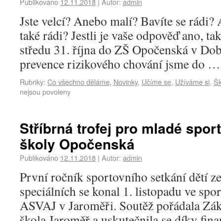
Publikováno
12.11.2018
|
Autor:
admin
Jste velcí? Anebo malí? Bavíte se rádi?
také rádi? Jestli je vaše odpověď ano, tak
středu 31. října do ZŠ Opočenská v Do
prevence rizikového chování jsme do 
Rubriky:
Co všechno děláme
,
Novinky
,
Učíme se
,
Užíváme si
,
Šk
nejsou povoleny
Stříbrná trofej pro mladé spor
školy Opočenská
Publikováno
12.11.2018
|
Autor:
admin
První ročník sportovního setkání dětí z
speciálních se konal 1. listopadu ve spor
ASVAJ v Jaroměři. Soutěž pořádala Zákl
škola Jaroměř a uskutečnila se díky fin