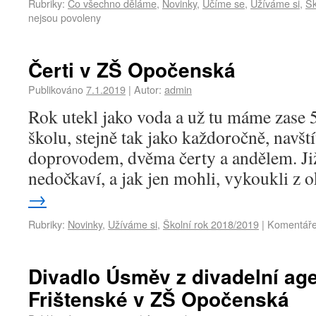
Rubriky:
Co všechno děláme
,
Novinky
,
Učíme se
,
Užíváme si
,
Šk
nejsou povoleny
Čerti v ZŠ Opočenská
Publikováno
7.1.2019
|
Autor:
admin
Rok utekl jako voda a už tu máme zase 5
školu, stejně tak jako každoročně, navš
doprovodem, dvěma čerty a andělem. Již
nedočkaví, a jak jen mohli, vykoukli z
→
Rubriky:
Novinky
,
Užíváme si
,
Školní rok 2018/2019
|
Komentáře
Divadlo Úsměv z divadelní ag
Frištenské v ZŠ Opočenská