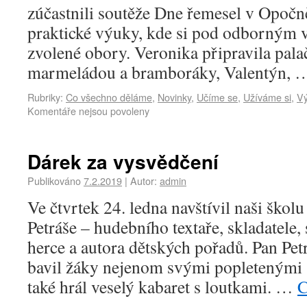
zúčastnili soutěže Dne řemesel v Opočně
praktické výuky, kde si pod odborným 
zvolené obory. Veronika připravila pal
marmeládou a bramboráky, Valentýn,
Rubriky:
Co všechno děláme
,
Novinky
,
Učíme se
,
Užíváme si
,
Vý
Komentáře nejsou povoleny
Dárek za vysvědčení
Publikováno
7.2.2019
|
Autor:
admin
Ve čtvrtek 24. ledna navštívil naši ško
Petráše – hudebního textaře, skladatele, 
herce a autora dětských pořadů. Pan Petr
bavil žáky nejenom svými popletenými s
také hrál veselý kabaret s loutkami. …
C