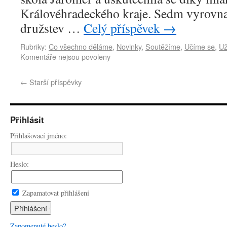
Královéhradeckého kraje. Sedm vyrovn
družstev …
Celý příspěvek
→
Rubriky:
Co všechno děláme
,
Novinky
,
Soutěžíme
,
Učíme se
,
Už
Komentáře nejsou povoleny
←
Starší příspěvky
Přihlásit
Přihlašovací jméno:
Heslo:
Zapamatovat přihlášení
Zapomenuté heslo?