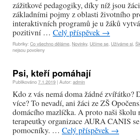
zážitkové pedagogiky, díky níž jsou žác
základními pojmy z oblasti životního pr
interaktivních programů je u žáků vytv
pozitivní …
Celý příspěvek
→
Rubriky:
Co všechno děláme
,
Novinky
,
Učíme se
,
Užíváme si
,
Šk
nejsou povoleny
Psi, kteří pomáhají
Publikováno
7.1.2019
|
Autor:
admin
Kdo z vás nemá doma žádné zvířátko? Dv
více? To nevadí, ani žáci ze ZŠ Opočens
domácího mazlíčka. A proto naši školu r
terapeutky organizace AURA CANIS se
pomocníky. …
Celý příspěvek
→