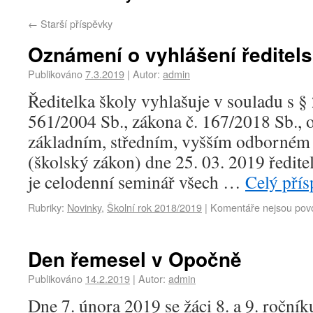
←
Starší příspěvky
Oznámení o vyhlášení ředitel
Publikováno
7.3.2019
|
Autor:
admin
Ředitelka školy vyhlašuje v souladu s § 
561/2004 Sb., zákona č. 167/2018 Sb., 
základním, středním, vyšším odborném 
(školský zákon) dne 25. 03. 2019 ředit
je celodenní seminář všech …
Celý pří
Rubriky:
Novinky
,
Školní rok 2018/2019
|
Komentáře nejsou pov
Den řemesel v Opočně
Publikováno
14.2.2019
|
Autor:
admin
Dne 7. února 2019 se žáci 8. a 9. ročn