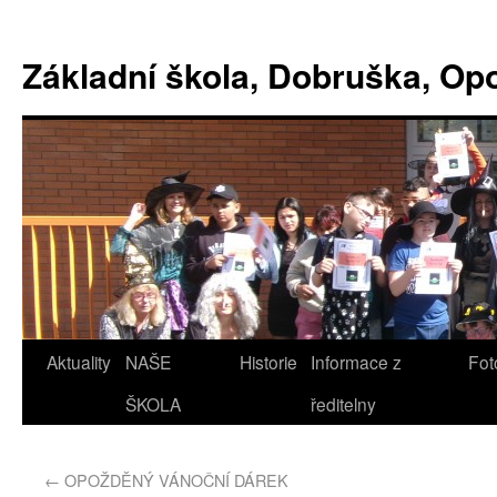
Základní škola, Dobruška, O
Aktuality
NAŠE
Historie
Informace z
Fot
ŠKOLA
ředitelny
←
OPOŽDĚNÝ VÁNOČNÍ DÁREK