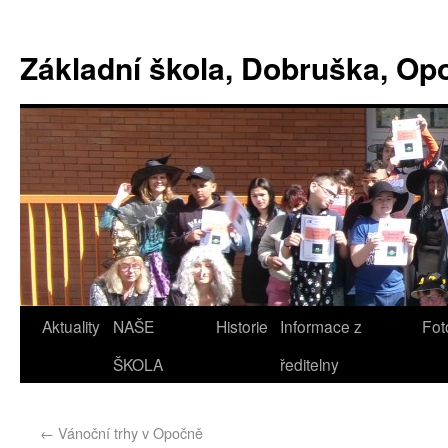
Základní škola, Dobruška, O
Aktuality
NAŠE
Historie
Informace z
Fot
ŠKOLA
ředitelny
←
Vánoční trhy v Opočně