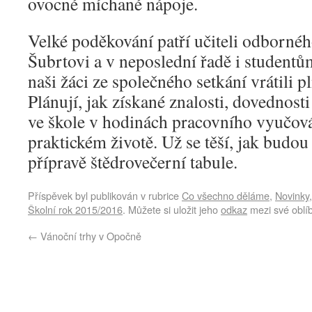
ovocné míchané nápoje.
Velké poděkování patří učiteli odborné
Šubrtovi a v neposlední řadě i studentům
naši žáci ze společného setkání vrátili 
Plánují, jak získané znalosti, dovednosti
ve škole v hodinách pracovního vyučová
praktickém životě. Už se těší, jak budo
přípravě štědrovečerní tabule.
Příspěvek byl publikován v rubrice
Co všechno děláme
,
Novinky
Školní rok 2015/2016
. Můžete si uložit jeho
odkaz
mezi své oblí
←
Vánoční trhy v Opočně