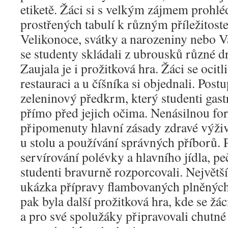
etiketě. Žáci si s velkým zájmem prohlé
prostřených tabulí k různým příležitoste
Velikonoce, svátky a narozeniny nebo V
se studenty skládali z ubrousků různé dr
Zaujala je i prožitková hra. Žáci se ocitli
restauraci a u číšníka si objednali. Post
zeleninový předkrm, který studenti gas
přímo před jejich očima. Nenásilnou fo
připomenuty hlavní zásady zdravé výživ
u stolu a používání správných příborů. 
servírování polévky a hlavního jídla, pe
studenti bravurně rozporcovali. Největš
ukázka přípravy flambovaných plněných
pak byla další prožitková hra, kde se žác
a pro své spolužáky připravovali chutné