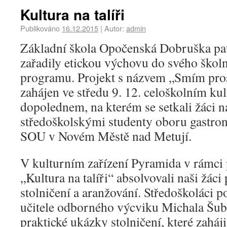
Kultura na talíři
Publikováno
16.12.2015
|
Autor:
admin
Základní škola Opočenská Dobruška patř
zařadily etickou výchovu do svého škol
programu. Projekt s názvem „Smím pros
zahájen ve středu 9. 12. celoškolním k
dopolednem, na kterém se setkali žáci na
středoškolskými studenty oboru gastro
SOU v Novém Městě nad Metují.
V kulturním zařízení Pyramida v rámci
„Kultura na talíři“ absolvovali naši žác
stolničení a aranžování. Středoškoláci
učitele odborného výcviku Michala Šubr
praktické ukázky stolničení, které zaháj