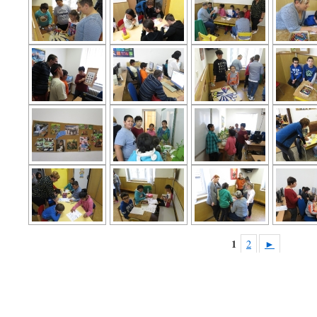
1
2
►