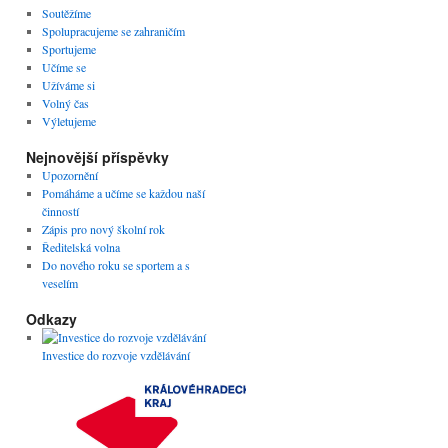
Soutěžíme
Spolupracujeme se zahraničím
Sportujeme
Učíme se
Užíváme si
Volný čas
Výletujeme
Nejnovější příspěvky
Upozornění
Pomáháme a učíme se každou naší
činností
Zápis pro nový školní rok
Ředitelská volna
Do nového roku se sportem a s
veselím
Odkazy
Investice do rozvoje vzdělávání