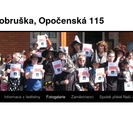
Dobruška, Opočenská 115
Informace z ředitelny
Fotogalerie
Zaměstnanci
Spolek přátel Naší 