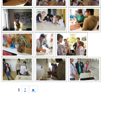
1
2
►